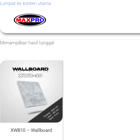
Lompat ke konten utama
Menampilkan hasil tunggal
XWB10 – Wallboard