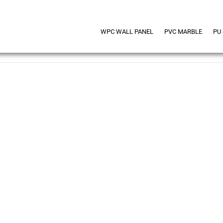
WPC WALL PANEL
PVC MARBLE
PU