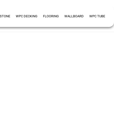
 STONE
WPC DECKING
FLOORING
WALLBOARD
WPC TUBE