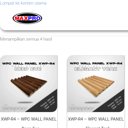
Lompat ke konten utama
Menampilkan semua 4 hasil
XWP-R4 – WPC WALL PANEL
XWP-R4 – WPC WALL PANEL