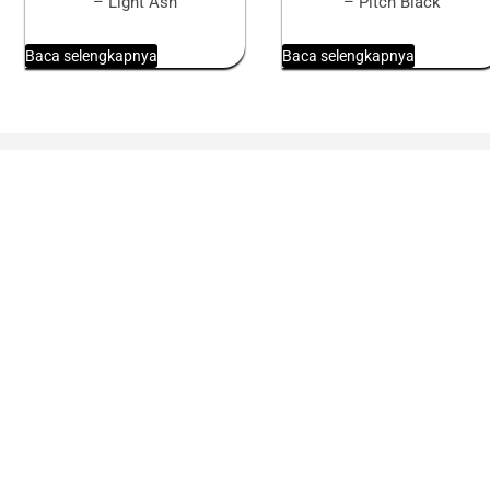
– Light Ash
– Pitch Black
Baca selengkapnya
Baca selengkapnya