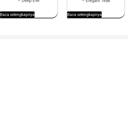
– Deep Eve
– Elegant Teak
Baca selengkapnya
Baca selengkapnya