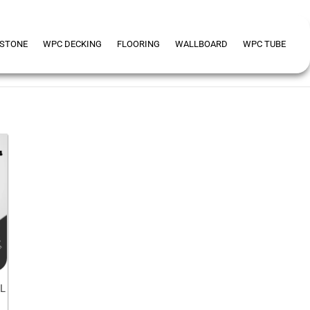
 STONE
WPC DECKING
FLOORING
WALLBOARD
WPC TUBE
L