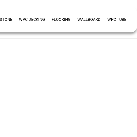
 STONE
WPC DECKING
FLOORING
WALLBOARD
WPC TUBE