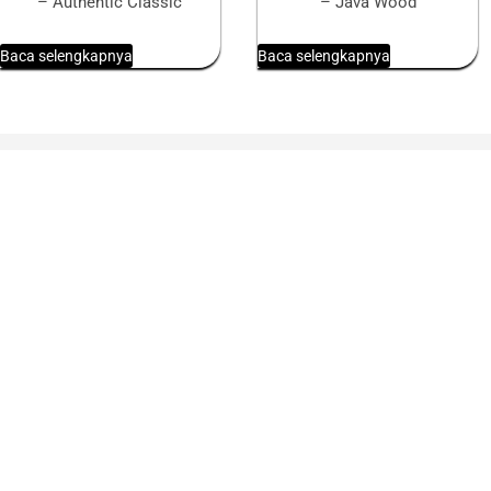
– Authentic Classic
– Java Wood
Baca selengkapnya
Baca selengkapnya