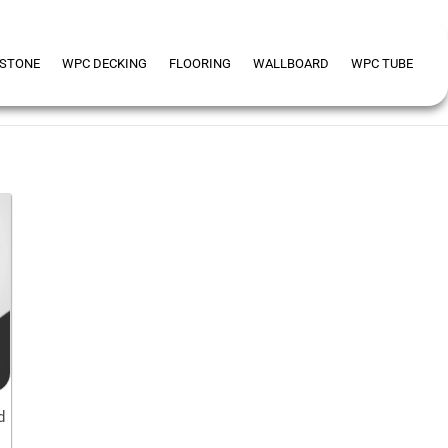
 STONE
WPC DECKING
FLOORING
WALLBOARD
WPC TUBE
d