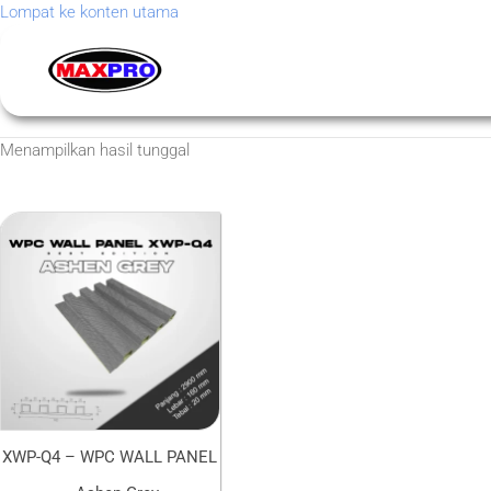
Lompat ke konten utama
Menampilkan hasil tunggal
XWP-Q4 – WPC WALL PANEL