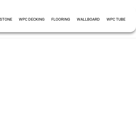
 STONE
WPC DECKING
FLOORING
WALLBOARD
WPC TUBE