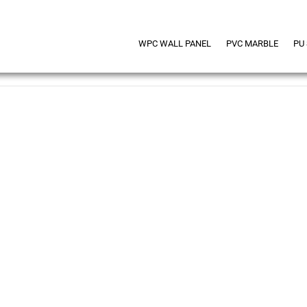
WPC WALL PANEL
PVC MARBLE
PU